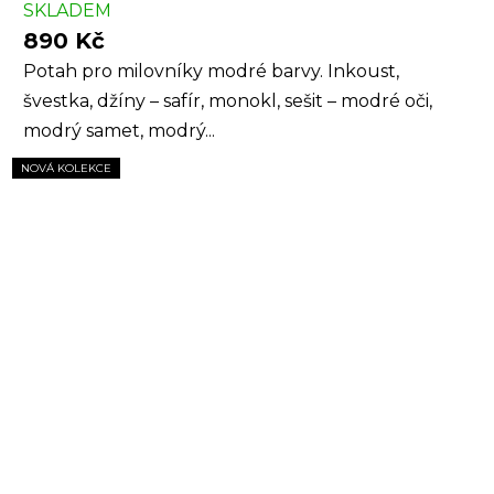
SKLADEM
890 Kč
Potah pro milovníky modré barvy. Inkoust,
švestka, džíny – safír, monokl, sešit – modré oči,
modrý samet, modrý...
NOVÁ KOLEKCE