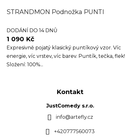
STRANDMON Podnožka PUNTI
DODÁNÍ DO 14 DNŮ
1 090 Kč
Expresivně pojatý klasický puntíkový vzor. Víc
energie, víc vrstev, víc barev. Puntík, tečka, flek!
Složení: 100%...
Z
á
Kontakt
p
a
JustComedy s.r.o.
t
info
@
artefly.cz
í
+420777560073