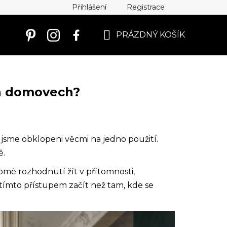
Přihlášení
Registrace
PRÁZDNÝ KOŠÍK
NÁKUPNÍ
KOŠÍK
ich domovech?
 jsme obklopeni věcmi na jedno použití.
ě.
domé rozhodnutí žít v přítomnosti,
s tímto přístupem začít než tam, kde se