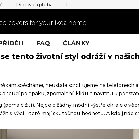
jů
Doprava a platba
FAQ
d covers for your ikea home.
PŘÍBĚH
FAQ
ČLÁNKY
k se tento životní styl odráží v naš
i někam spěcháme, neustále scrollujeme na telefonech a
ik a touží po opaku, zpomalení, klidu a návratu k podstat
g (pomalé žití). Nejde o žádný módní výstřelek, ale o vě
ážit si věcí, které mají skutečnou hodnotu. A kde jinde 