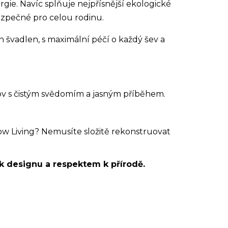
gie. Navíc splňuje nejpřísnější ekologické
ezpečné pro celou rodinu.
švadlen, s maximální péčí o každý šev a
omov s čistým svědomím a jasným příběhem.
w Living? Nemusíte složitě rekonstruovat
k designu a respektem k přírodě.