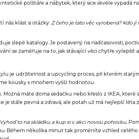
tetické polštáře a nábytek, který sice skvěle vypadá na f
í nás klást si otázky:
Z čeho je tato věc vyrobená? Kdo ji
uje slepě katalogy. Je postavený na nadčasovosti, pocti
í se zaměřuje na to, jak stávající věci chytře vylepšit a 
 stylu je udržitelnost a upcycling proces, při kterém s
láme kousky s mnohem vyšší hodnotou.
. Možná máte doma sedačku nebo křeslo z IKEA, které s
 je stále pevná a zdravá, ale potah už má nejlepší léta 
Vyhoď to na skládku a kup si v akci novou pohovku.
Poma
hu.
Během několika minut tak proměníte vzhled celého int
pad.