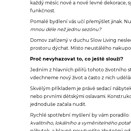
každý měsíc nové a nové levné dekorace, syn
funkčnost.
Pomalé bydlení vás učí přemýšlet jinak. Nut
mnou déle než jednu sezónu?
Domov zařízený v duchu Slow Living nesled
prostoru dýchat. Místo neustálého nakupován
Proč nevyhazovat to, co ještě slouží?
Jedním z hlavních pilířů tohoto životního
vdechneme nový život a často z nich udě
Skvělým příkladem je právě sedací nábytek
nebo prvními dětskými oslavami. Konstrukce
jednoduše začala nudit.
Rychlé spotřební myšlení by vám poradilo:
kvalitního, lokálního a vyměnitelného pota
nábytek, a hlavně nevytvoříte zbytečný od