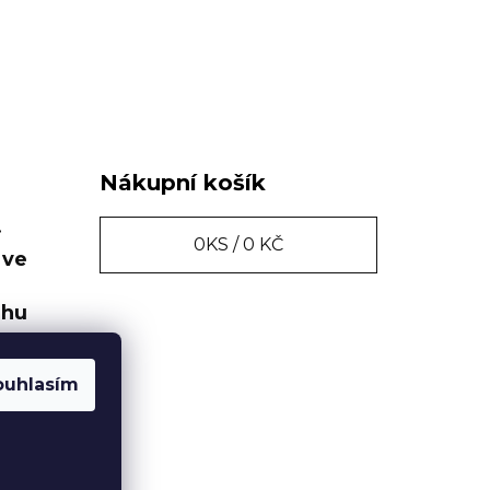
Nákupní košík
.
0
KS /
0 KČ
 ve
ahu
ouhlasím
hlou