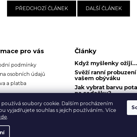
PŘEDCHOZÍ ČLÁNEK
DALŠÍ ČLÁNEK
rmace pro vás
Články
Když myšlenky ožijí..
dní podmínky
Svěží ranní probuzení
na osobních údajů
vašem obýváku
va a platba
Jak vybrat barvu pot
na sedačku?
Omrzel vás vzhled
 používá soubory cookie. Dalším procházením
S
obýváku? Tipy na ryc
u vyjadřujete souhlas s jejich používáním.. Více
proměnu!
zde
.
ní