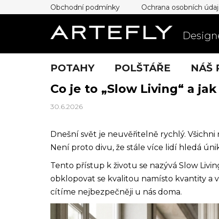
Přejít
Obchodní podmínky
Ochrana osobních úda
na
obsah
Designe
POTAHY
POLŠTÁŘE
NÁŠ 
Co je to „Slow Living“ a ja
30.6.2026
Dnešní svět je neuvěřitelně rychlý. Všichn
Není proto divu, že stále více lidí hledá ún
Tento přístup k životu se nazývá Slow Livin
obklopovat se kvalitou namísto kvantity a v
cítíme nejbezpečněji u nás doma.