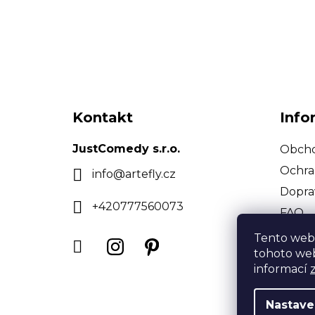
Z
á
Kontakt
Info
p
a
JustComedy s.r.o.
Obcho
t
Ochra
info
@
artefly.cz
í
Dopra
+420777560073
FAQ
Tento web
tohoto web
informací
Nastave