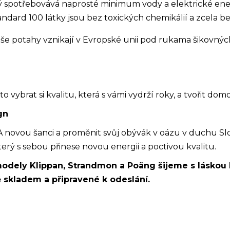
ý spotřebovává naprosté minimum vody a elektrické ener
dard 100 látky jsou bez toxických chemikálií a zcela b
 potahy vznikají v Evropské unii pod rukama šikovných 
 vybrat si kvalitu, která s vámi vydrží roky, a tvořit d
gn
 novou šanci a proměnit svůj obývák v oázu v duchu Slo
terý s sebou přinese novou energii a poctivou kvalitu.
odely Klippan, Strandmon a Poäng šijeme s láskou 
skladem a připravené k odeslání.