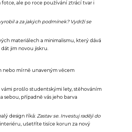
otce, ale po roce používání ztrácí tvar i
 vyrobil a za jakých podmínek? Vydrží se
vých materiálech a minimalismu, který dává
dát jim novou jiskru.
tarým nebo mírně unaveným věcem
 vámi prošlo studentskými lety, stěhováním
za sebou, případně vás jeho barva
lý design říká:
Zastav se. Investuj raději do
eriéru, ušetříte tisíce korun za nový