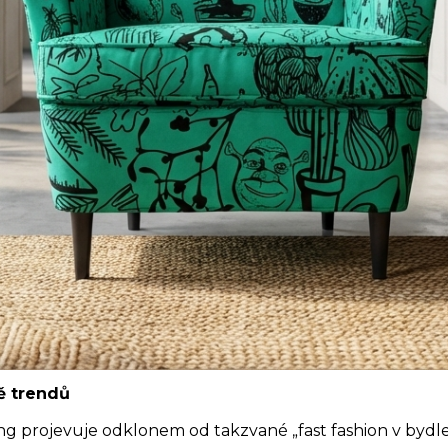
ě trendů
ing projevuje odklonem od takzvané „fast fashion v bydle