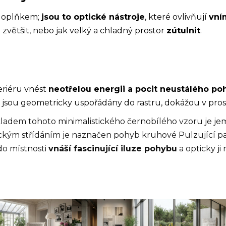
 doplňkem;
jsou to optické nástroje
, které ovlivňují
vní
 zvětšit, nebo jak velký a chladný prostor
zútulnit
.
eriéru vnést
neotřelou energii a pocit neustálého po
é jsou geometricky uspořádány do rastru, dokážou v pros
kladem tohoto minimalistického černobílého vzoru je je
ým střídáním je naznačen pohyb kruhové Pulzující pa
do místnosti
vnáší fascinující iluze pohybu
a opticky ji