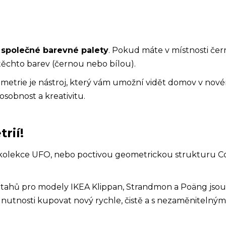
í
společné barevné palety
. Pokud máte v místnosti čern
těchto barev (černou nebo bílou).
ometrie je nástroj, který vám umožní vidět domov v nové
 osobnost a kreativitu.
rií!
kolekce UFO, nebo poctivou geometrickou strukturu C
tahů pro modely IKEA Klippan, Strandmon a Poäng jsou 
nutnosti kupovat nový rychle, čistě a s nezaměnitelným