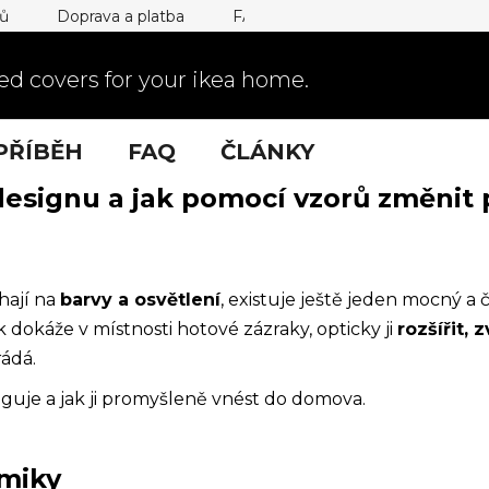
jů
Doprava a platba
FAQ
d covers for your ikea home.
PŘÍBĚH
FAQ
ČLÁNKY
esignu a jak pomocí vzorů změnit 
éhají na
barvy a osvětlení
, existuje ještě jeden mocný a
k dokáže v místnosti hotové zázraky, opticky ji
rozšířit, 
ádá.
guje a jak ji promyšleně vnést do domova.
miky