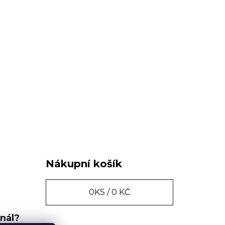
Nákupní košík
0
KS /
0 KČ
inál?