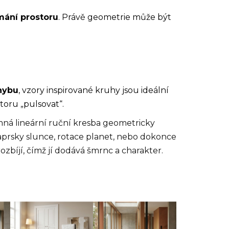
mání prostoru
. Právě geometrie může být
hybu
, vzory inspirované kruhy jsou ideální
toru „pulsovat“.
mná lineární ruční kresba geometricky
prsky slunce, rotace planet, nebo dokonce
 rozbíjí, čímž jí dodává šmrnc a charakter.