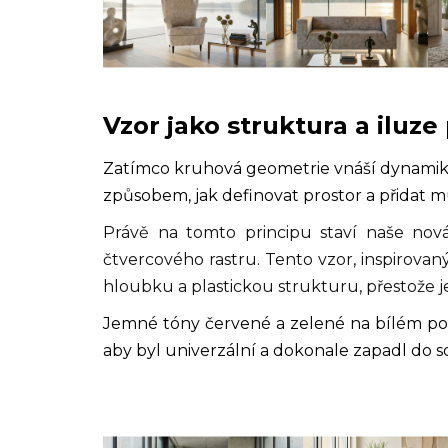
Vzor jako struktura a iluz
Zatímco kruhová geometrie vnáší dynami
způsobem, jak definovat prostor a přidat 
Právě na tomto principu staví naše no
čtvercového rastru. Tento vzor, inspirovan
hloubku a plastickou strukturu, přestože j
Jemné tóny červené a zelené na bílém p
aby byl univerzální a dokonale zapadl do 