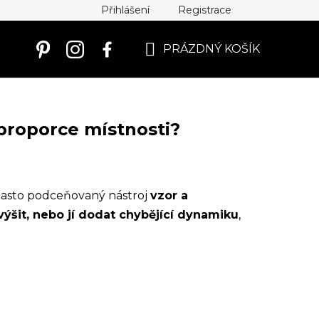
Přihlášení
Registrace
PRÁZDNÝ KOŠÍK
NÁKUPNÍ
KOŠÍK
proporce místnosti?
 často podceňovaný nástroj
vzor a
zvýšit, nebo jí dodat chybějící dynamiku
,