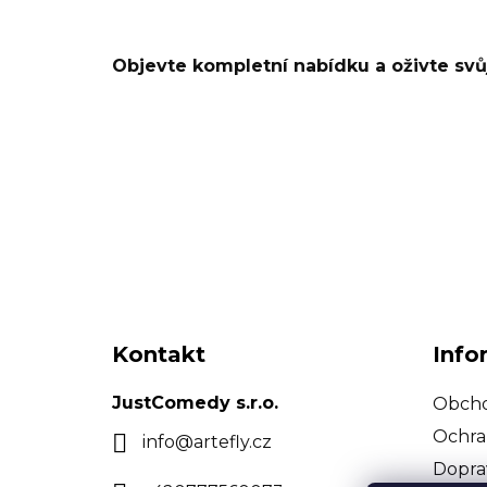
Objevte kompletní nabídku a oživte svůj
Z
á
Kontakt
Info
p
a
JustComedy s.r.o.
Obcho
t
Ochra
info
@
artefly.cz
í
Dopra