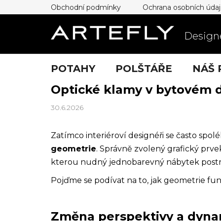
Přejít
Obchodní podmínky
Ochrana osobních úda
na
obsah
Designe
POTAHY
POLŠTÁŘE
NÁŠ 
Optické klamy v bytovém d
30.6.2026
Zatímco interiéroví designéři se často spol
geometrie
. Správně zvolený grafický prve
kterou nudný jednobarevný nábytek postr
Pojďme se podívat na to, jak geometrie fun
Změna perspektivy a dyna