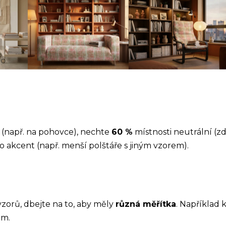
(např. na pohovce), nechte
60 %
místnosti neutrální (zd
o akcent (např. menší polštáře s jiným vzorem).
orů, dbejte na to, aby měly
různá měřítka
. Například
em.