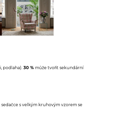
i, podlaha).
30 %
může tvořit sekundární
 k sedačce s velkým kruhovým vzorem se