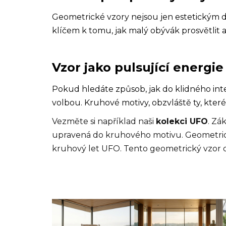
Geometrické vzory nejsou jen estetickým
klíčem k tomu, jak malý obývák prosvětlit a
Vzor jako pulsující energie
Pokud hledáte způsob, jak do klidného int
volbou. Kruhové motivy, obzvláště ty, kter
Vezměte si například naši
kolekci UFO
. Zá
upravená do kruhového motivu. Geometrick
kruhový let UFO. Tento geometrický vzor 