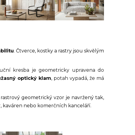
bilitu
. Čtverce, kostky a rastry jsou skvělým
ruční kresba je geometricky upravena do
úžasný optický klam
, potah vypadá, že má
 rastrový geometrický vzor je navržený tak,
r, kaváren nebo komerčních kanceláří.