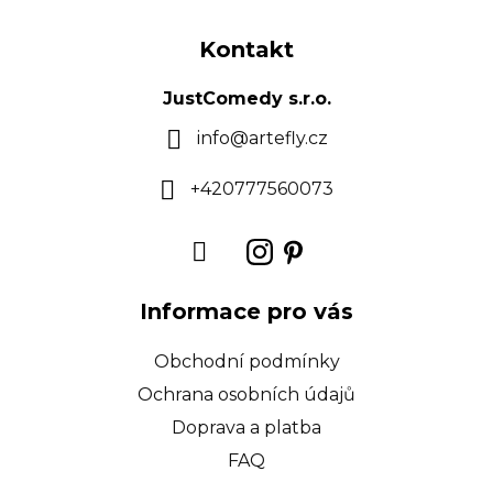
Z
á
Kontakt
p
a
JustComedy s.r.o.
t
info
@
artefly.cz
í
+420777560073
Informace pro vás
Obchodní podmínky
Ochrana osobních údajů
Doprava a platba
FAQ