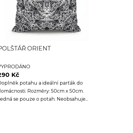
POLŠTÁŘ ORIENT
VYPRODÁNO
290 Kč
Doplněk potahu a ideální parťák do
domácnosti. Rozměry: 50cm x 50cm.
edná se pouze o potah. Neobsahuje...