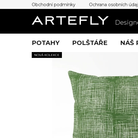
Přejít
Obchodní podmínky
Ochrana osobních úda
na
obsah
Designe
POTAHY
POLŠTÁŘE
NÁŠ 
NOVÁ KOLEKCE