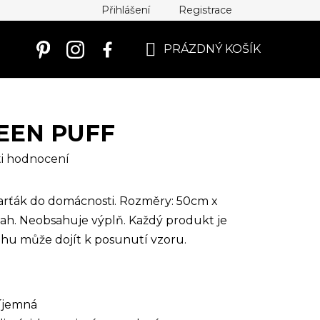
Přihlášení
Registrace
PRÁZDNÝ KOŠÍK
NÁKUPNÍ
KOŠÍK
EEN PUFF
i hodnocení
arťák do domácnosti. Rozměry: 50cm x
ah. Neobsahuje výplň.
Každý produkt je
ahu může dojít k posunutí vzoru.
íjemná