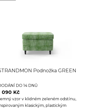
STRANDMON Podnožka GREEN
PUFF
DODÁNÍ DO 14 DNŮ
1 090 Kč
Jemný vzor v klidném zeleném odstínu,
nspirovaným klasickým, plastickým