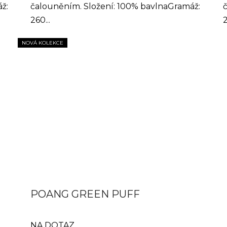
ž:
čalouněním. Složení: 100% bavlnaGramáž:
260...
2
NOVÁ KOLEKCE
POANG GREEN PUFF
NA DOTAZ