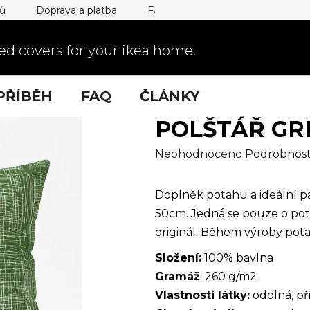
jů
Doprava a platba
FAQ
d covers for your ikea home.
PŘÍBĚH
FAQ
ČLÁNKY
POLŠTÁŘ GR
Průměrné
Neohodnoceno
Podrobnost
hodnocení
produktu
Doplněk potahu a ideální p
je
50cm. Jedná se pouze o pot
0,0
originál. Během výroby pot
z
Složení:
100% bavlna
5
Gramáž
: 260 g/m2
hvězdiček.
Vlastnosti látky:
odolná, př