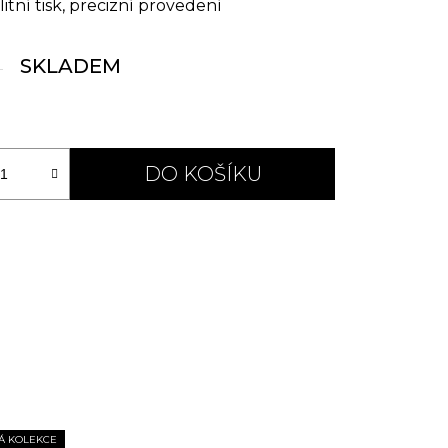
itní tisk, precizní provedení
SKLADEM
DO KOŠÍKU
Á KOLEKCE