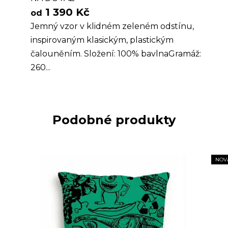
1 390 Kč
od
Jemný vzor v klidném zeleném odstínu,
inspirovaným klasickým, plastickým
čalouněním. Složení: 100% bavlnaGramáž:
260...
Podobné produkty
NOV