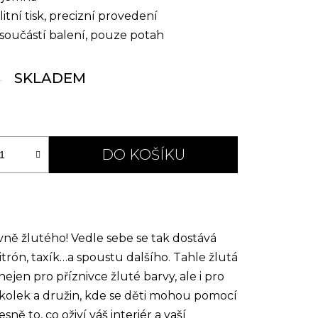
itní tisk, precizní provedení
součástí balení, pouze potah
SKLADEM
DO KOŠÍKU
avně žlutého! Vedle sebe se tak dostává
itrón, taxík…a spoustu dalšího. Tahle žlutá
jen pro příznivce žluté barvy, ale i pro
 školek a družin, kde se děti mohou pomocí
ě to, co oživí váš interiér a vaší