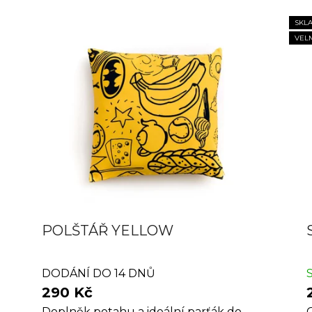
SKL
VEL
POLŠTÁŘ YELLOW
DODÁNÍ DO 14 DNŮ
290 Kč
Doplněk potahu a ideální parťák do
O