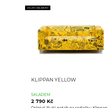
VELMI OBLÍBENÝ
KLIPPAN YELLOW
SKLADEM
2 790 Kč
Oslnivě žlutý potah na sedačku Klippan.