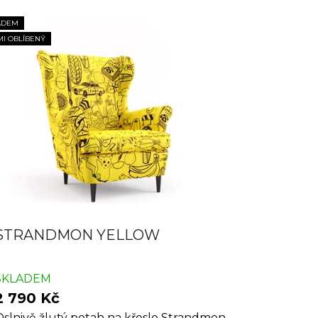
ADEM
MI OBLÍBENÝ
STRANDMON YELLOW
SKLADEM
2 790 Kč
slnivě žlutý potah na křeslo Strandmon.