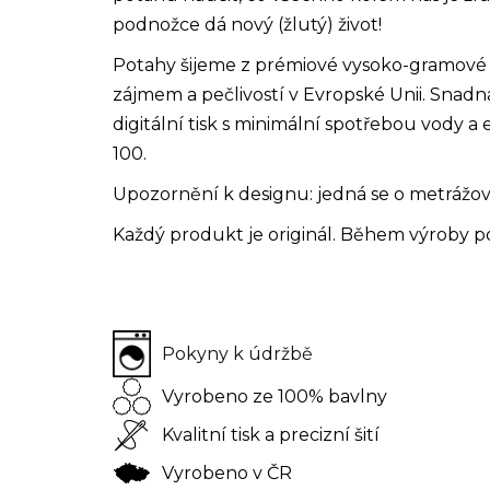
podnožce dá nový (žlutý) život!
Potahy šijeme z prémiové vysoko-gramové ba
zájmem a pečlivostí v Evropské Unii. Snad
digitální tisk s minimální spotřebou vody
100.
Upozornění k designu: jedná se o metrážový
Každý produkt je originál. Během výroby p
Pokyny k údržbě
Vyrobeno ze 100% bavlny
Kvalitní tisk a precizní šití
Vyrobeno v ČR