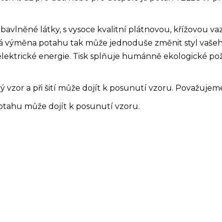
vlněné látky, s vysoce kvalitní plátnovou, křížovou vazb
ná výměna potahu tak může jednoduše změnit styl vašeho
 a elektrické energie. Tisk splňuje humánně ekologické 
 vzor a při šití může dojít k posunutí vzoru. Považujem
otahu může dojít k posunutí vzoru.