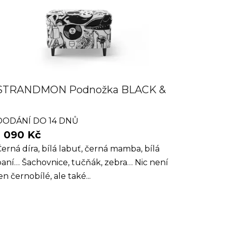
STRANDMON Podnožka BLACK &
WHITE
DODÁNÍ DO 14 DNŮ
1 090 Kč
erná díra, bílá labuť, černá mamba, bílá
aní… Šachovnice, tučňák, zebra… Nic není
en černobílé, ale také...