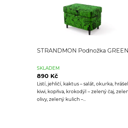
STRANDMON Podnožka GREE
SKLADEM
890 Kč
Listí, jehličí, kaktus – salát, okurka, hráše
kiwi, kopřiva, krokodýl – zelený čaj, zele
olivy, zelený kulich –...