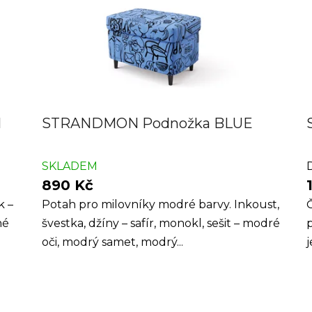
N
STRANDMON Podnožka BLUE
SKLADEM
890 Kč
k –
Potah pro milovníky modré barvy. Inkoust,
Č
né
švestka, džíny – safír, monokl, sešit – modré
p
oči, modrý samet, modrý...
j