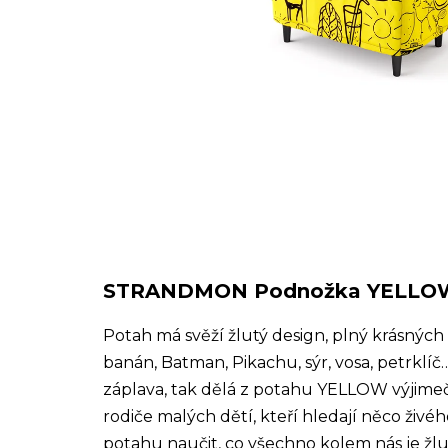
STRANDMON Podnožka YELLO
Potah má svěží žlutý design, plný krásných 
banán, Batman, Pikachu, sýr, vosa, petrklíč
záplava, tak dělá z potahu YELLOW výjimečný
rodiče malých dětí, kteří hledají něco živ
potahu naučit, co všechno kolem nás je žl