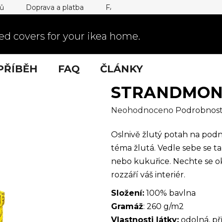
jů
Doprava a platba
FAQ
d covers for your ikea home.
PŘÍBĚH
FAQ
ČLÁNKY
STRANDMON 
Průměrné
Neohodnoceno
Podrobnost
hodnocení
Oslnivě žlutý potah na podn
produktu
téma žlutá. Vedle sebe se ta
je
nebo kukuřice. Nechte se o
0,0
rozzáří váš interiér.
z
5
Složení:
100% bavlna
hvězdiček.
Gramáž
: 260 g/m2
Vlastnosti látky:
odolná, př