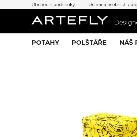
Přejít
Obchodní podmínky
Ochrana osobních úda
na
obsah
Designe
POTAHY
POLŠTÁŘE
NÁŠ 