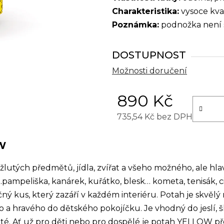
Charakteristika:
vysoce kval
Poznámka:
podnožka není 
DOSTUPNOST
Možnosti doručení
890 Kč
735,54 Kč bez DPH
Měrná cena:
W
žlutých předmětů, jídla, zvířat a všeho možného, ale hl
…pampeliška, kanárek, kuřátko, blesk… kometa, tenisák, c
 kus, který zazáří v každém interiéru. Potah je skvělý ne
ého a hravého do dětského pokojíčku. Je vhodný do jeslí,
uté.
Ať už pro děti nebo pro dospělé je potah YELLOW přesn