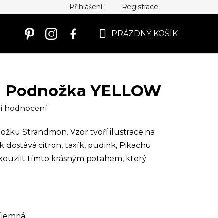
Přihlášení
Registrace
PRÁZDNÝ KOŠÍK
NÁKUPNÍ
KOŠÍK
Podnožka YELLOW
i hodnocení
ožku Strandmon. Vzor tvoří ilustrace na
k dostává citron, taxík, pudink, Pikachu
kouzlit tímto krásným potahem, který
íjemná