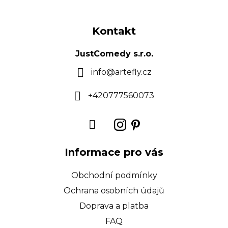
Z
á
Kontakt
p
a
JustComedy s.r.o.
t
info
@
artefly.cz
í
+420777560073
Informace pro vás
Obchodní podmínky
Ochrana osobních údajů
Doprava a platba
FAQ