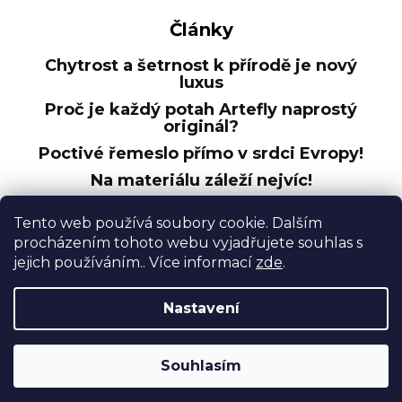
Články
Chytrost a šetrnost k přírodě je nový
luxus
Proč je každý potah Artefly naprostý
originál?
Poctivé řemeslo přímo v srdci Evropy!
Na materiálu záleží nejvíc!
Nákupní košík
Tento web používá soubory cookie. Dalším
procházením tohoto webu vyjadřujete souhlas s
jejich používáním.. Více informací
zde
.
0
KS /
0 KČ
Nastavení
Vytvořil Shoptet
Souhlasím
Copyright 2026
ARTEFLY
. Všechna práva vyhrazena.
Upravit nastavení cookies