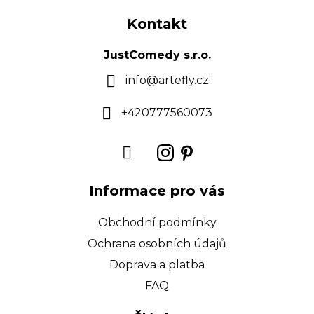
á
Kontakt
p
a
JustComedy s.r.o.
t
info
@
artefly.cz
í
+420777560073
Informace pro vás
Obchodní podmínky
Ochrana osobních údajů
Doprava a platba
FAQ