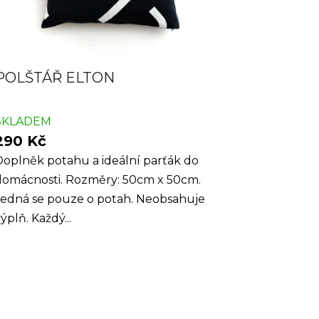
POLŠTÁŘ ELTON
SKLADEM
290 Kč
Doplněk potahu a ideální parťák do
domácnosti. Rozměry: 50cm x 50cm.
Jedná se pouze o potah. Neobsahuje
ýplň. Každý...