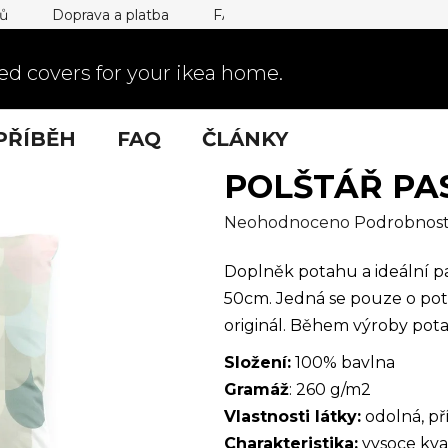
jů
Doprava a platba
FAQ
d covers for your ikea home.
PŘÍBĚH
FAQ
ČLÁNKY
POLŠTÁŘ PA
Průměrné
Neohodnoceno
Podrobnost
hodnocení
Doplněk potahu a ideální p
produktu
50cm. Jedná se pouze o pot
je
originál. Během výroby pot
0,0
z
Složení:
100% bavlna
5
Gramáž
: 260 g/m2
hvězdiček.
Vlastnosti látky:
odolná, př
Charakteristika:
vysoce kval