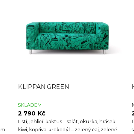
KLIPPAN GREEN
SKLADEM
2 790 Kč
Listí, jehličí, kaktus – salát, okurka, hrášek –
P
ým
kiwi, kopřiva, krokodýl – zelený čaj, zelené
š