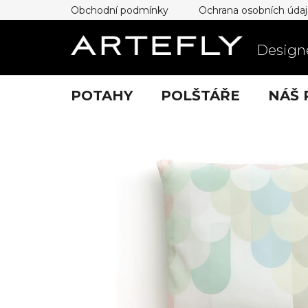
Přejít
Obchodní podmínky
Ochrana osobních úda
na
obsah
Designe
POTAHY
POLŠTÁŘE
NÁŠ 