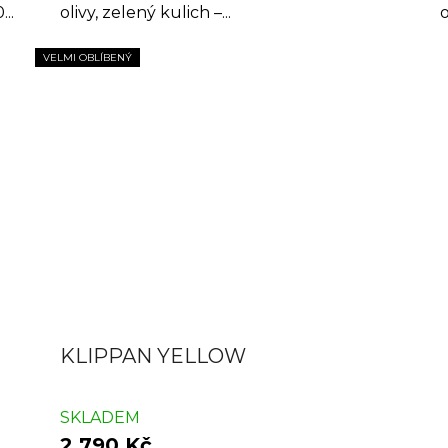
..
olivy, zelený kulich –...
o
VELMI OBLÍBENÝ
KLIPPAN YELLOW
SKLADEM
2 790 Kč