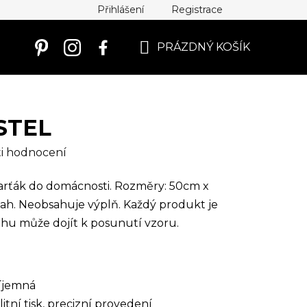
Přihlášení
Registrace
PRÁZDNÝ KOŠÍK
NÁKUPNÍ
KOŠÍK
STEL
i hodnocení
arťák do domácnosti. Rozměry: 50cm x
ah. Neobsahuje výplň.
Každý produkt je
ahu může dojít k posunutí vzoru.
íjemná
itní tisk, precizní provedení